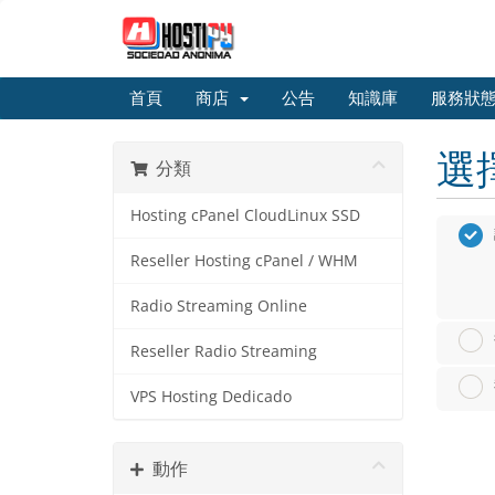
首頁
商店
公告
知識庫
服務狀
選
分類
Hosting cPanel CloudLinux SSD
Reseller Hosting cPanel / WHM
Radio Streaming Online
Reseller Radio Streaming
VPS Hosting Dedicado
動作