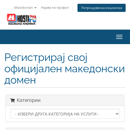
Macedonian
Најава на профил
Потрошувачка кошничка
Вклу
ја
нави
Регистрирај свој
официјален македонски
домен
Категории